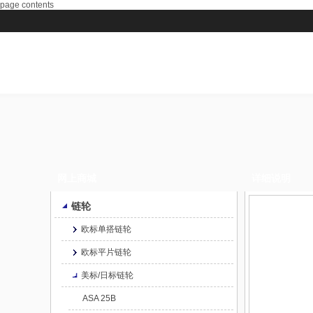
page contents
网上商城
详细说明
链轮
欧标单搭链轮
欧标平片链轮
美标/日标链轮
ASA 25B