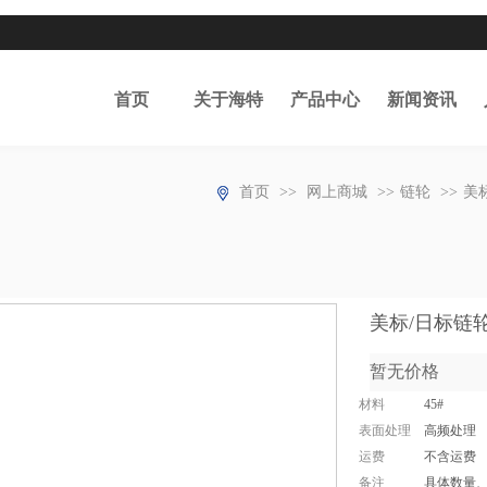
首页
关于海特
产品中心
新闻资讯
首页
>>
网上商城
>>
链轮
>>
美
美标/日标链轮 
暂无价格
材料
45#
表面处理
高频处理
运费
不含运费
备注
具体数量、材