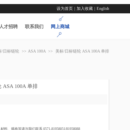
设为首页
|
加入收藏
|
English
人才招聘
联系我们
网上商城
标/日标链轮
>>
ASA 100A
>>
美标/日标链轮 ASA 100A 单排
ASA 100A 单排
料、规格等请与我们联系 0571-81958051/81958088