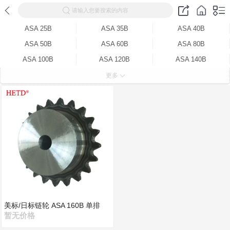
请输入您要搜索的内容
ASA 25B
ASA 35B
ASA 40B
ASA 50B
ASA 60B
ASA 80B
ASA 100B
ASA 120B
ASA 140B
ASA 160B
ASA 40B-2
ASA 50B-2
更多
ASA 60B-2
ASA 80B-2
ASA 100B-2
ASA 120B-2
ASA 25A
ASA 35A
ASA 40A
ASA 50A
ASA 60A
ASA 80A
ASA 100A
ASA 120A
ASA 140A
ASA 160A
美标/日标链轮 ASA 160B 单排
暂无价格