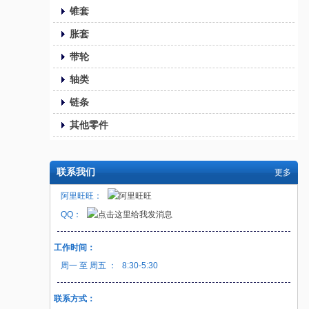
锥套
胀套
带轮
轴类
链条
其他零件
联系我们
更多
阿里旺旺：
QQ：
工作时间：
周一 至 周五 ：
8:30-5:30
联系方式：