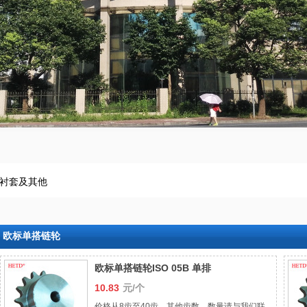
衬套及其他
欧标单搭链轮
欧标单搭链轮ISO 05B 单排
10.83
元/个
价格从8齿至40齿，其他齿数、数量请与我们联