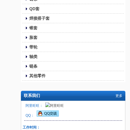
QD套
焊接搭子套
锥套
胀套
带轮
轴类
链条
其他零件
联系我们
更多
阿里旺旺：
QQ：
工作时间：