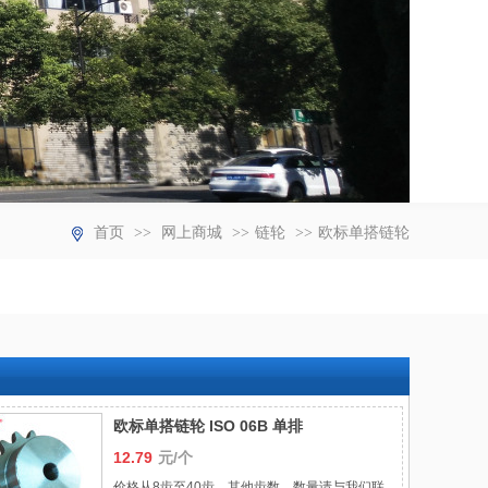
首页
>>
网上商城
>>
链轮
>>
欧标单搭链轮
欧标单搭链轮 ISO 06B 单排
12.79
元/个
价格从8齿至40齿，其他齿数、数量请与我们联